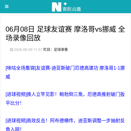
06月08日 足球友谊赛 摩洛哥vs挪威 全
场录像回放
2026-06-09 11:57
栏目：足球录像
[咪咕全场集锦]友谊赛-迪亚斯破门厄德高建功 摩洛哥1-1挪
威
[进球视频]换人立竿见影！鲍勃倒三角，厄德高推射破门扳
平比分！
[进球视频]高效反击！阿布德横传，迪亚斯调整一步抽射反
角入网！