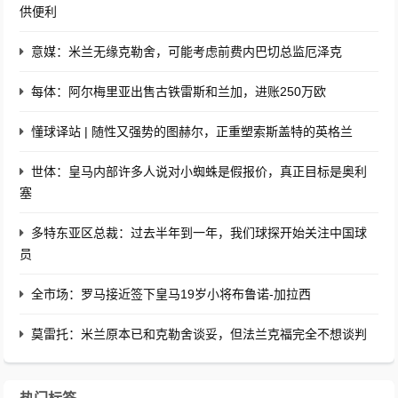
供便利
意媒：米兰无缘克勒舍，可能考虑前费内巴切总监厄泽克
每体：阿尔梅里亚出售古铁雷斯和兰加，进账250万欧
懂球译站 | 随性又强势的图赫尔，正重塑索斯盖特的英格兰
世体：皇马内部许多人说对小蜘蛛是假报价，真正目标是奥利
塞
多特东亚区总裁：过去半年到一年，我们球探开始关注中国球
员
全市场：罗马接近签下皇马19岁小将布鲁诺-加拉西
莫雷托：米兰原本已和克勒舍谈妥，但法兰克福完全不想谈判