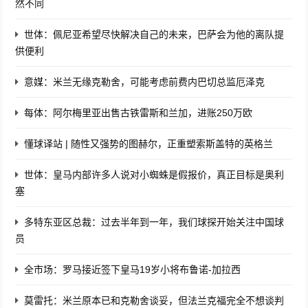
然不同
世体：佩尼亚希望尽快解决自己的未来，巴萨会为他的离队提
供便利
意媒：米兰无缘克勒舍，可能考虑前费内巴切总监厄泽克
每体：阿尔梅里亚出售古铁雷斯和兰加，进账250万欧
懂球译站 | 随性又强势的图赫尔，正重塑索斯盖特的英格兰
世体：皇马内部许多人说对小蜘蛛是假报价，真正目标是奥利
塞
多特东亚区总裁：过去半年到一年，我们球探开始关注中国球
员
全市场：罗马接近签下皇马19岁小将布鲁诺-加拉西
莫雷托：米兰原本已和克勒舍谈妥，但法兰克福完全不想谈判