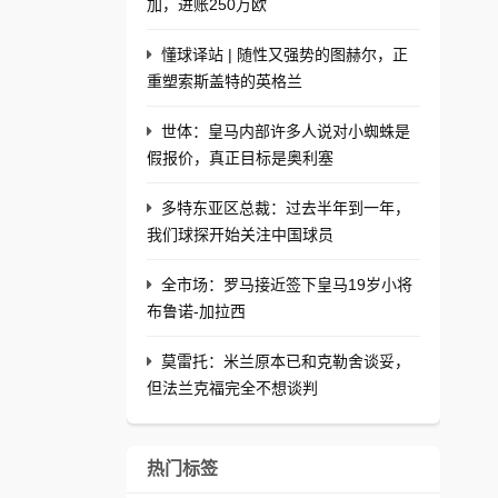
加，进账250万欧
懂球译站 | 随性又强势的图赫尔，正
重塑索斯盖特的英格兰
世体：皇马内部许多人说对小蜘蛛是
假报价，真正目标是奥利塞
多特东亚区总裁：过去半年到一年，
我们球探开始关注中国球员
全市场：罗马接近签下皇马19岁小将
布鲁诺-加拉西
莫雷托：米兰原本已和克勒舍谈妥，
但法兰克福完全不想谈判
热门标签