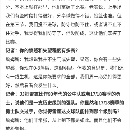
分，基本上就在那里，他们掌握了比赛。老实说，上半场
我们有些时段打得很好，分享球做得不错，投篮也准。但
在第三节，我们投不进球，防守也防不住，或者说不止不
住对手，我觉得我们防守了，但没防成，这让他们掌控了
比赛。
记者：你的愤怒和失望程度有多高？
詹姆斯：我想说我并不生气或失望，显然，你会有一些失
望感，你现在0-3落后，这很明显。但我的意思是，我们还
有一线生机，这是你能要求的全部，我们周一必须打得更
好，然后看看会发生什么。
记者：JJ把雷霆比作90年代的公牛队或者17/18赛季的勇
士，说他们是一支历史级别的强队。你显然和17/18赛季的
勇士队交过手，你觉得雷霆这支球队能排到那个级别吗？
詹姆斯：他们非常强，从上到下都是如此。而且他们不会
放松警惕。