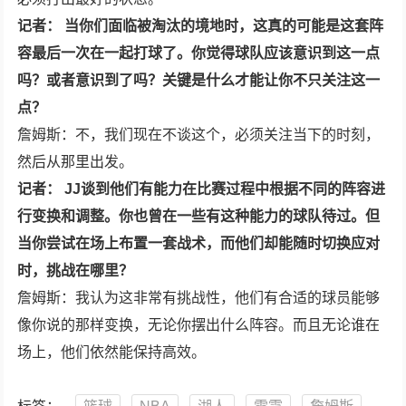
记者： 当你们面临被淘汰的境地时，这真的可能是这套阵
容最后一次在一起打球了。你觉得球队应该意识到这一点
吗？或者意识到了吗？关键是什么才能让你不只关注这一
点？
詹姆斯：不，我们现在不谈这个，必须关注当下的时刻，
然后从那里出发。
记者： JJ谈到他们有能力在比赛过程中根据不同的阵容进
行变换和调整。你也曾在一些有这种能力的球队待过。但
当你尝试在场上布置一套战术，而他们却能随时切换应对
时，挑战在哪里？
詹姆斯：我认为这非常有挑战性，他们有合适的球员能够
像你说的那样变换，无论你摆出什么阵容。而且无论谁在
场上，他们依然能保持高效。