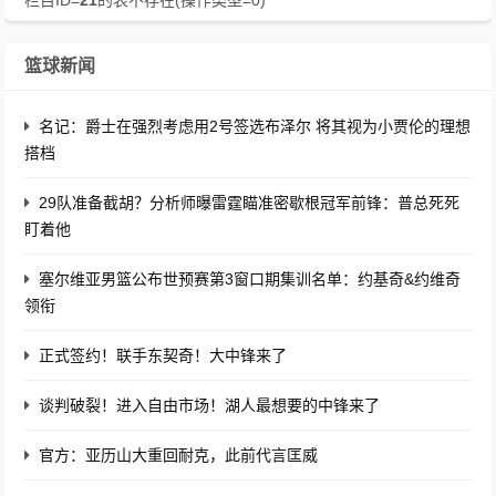
栏目ID=
21
的表不存在(操作类型=0)
篮球新闻
名记：爵士在强烈考虑用2号签选布泽尔 将其视为小贾伦的理想
搭档
29队准备截胡？分析师曝雷霆瞄准密歇根冠军前锋：普总死死
盯着他
塞尔维亚男篮公布世预赛第3窗口期集训名单：约基奇&约维奇
领衔
正式签约！联手东契奇！大中锋来了
谈判破裂！进入自由市场！湖人最想要的中锋来了
官方：亚历山大重回耐克，此前代言匡威