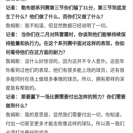
记者： 勒布朗系列赛第三节你们输了31分，第三节到底发
生了什么？他们做了什么，而你们又做了什么？
詹姆斯：我不知道，但显然数据已经说明了一切。
记者： 当你们在二月对阵雷霆时，你谈到他们能够持续保
持能量和执行力。在这个系列赛中面对这样的表现，你如
何看待他们在这方面的耐力？
詹姆斯：没什么好惊讶的，因为这并不令人意外。这些年
你看到过他们的表现，他们有很多能上场的球员，还有很
多能同时在场上做很多事情的球员。所以，拥有那样的深
度是有帮助的。
记者： 那要赢下一场比赛需要付出怎样的努力？你们需要
做到什么？
詹姆斯：我的意思是，显然我们需要付出一切，你知道，
付出一切甚至更多才能击败像这样的球队。所以周一我们
必须打出最好的状态。