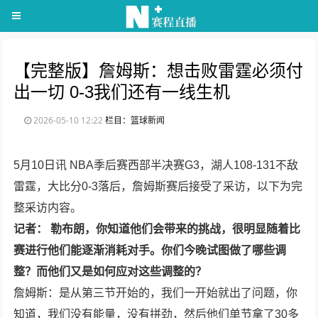
【完整版】詹姆斯：想击败雷霆必须付
出一切 0-3我们还有一线生机
2026-05-10 12:22
栏目：篮球新闻
5月10日讯 NBA季后赛西部半决赛G3，湖人108-131不敌
雷霆，大比分0-3落后，詹姆斯赛后接受了采访，以下为完
整采访内容。
记者： 勒布朗，你知道他们会带来的挑战，很明显随着比
赛进行他们能逐渐消耗对手。你们今晚试图做了哪些调
整？而他们又是如何应对这些调整的？
詹姆斯：是从第三节开始的，我们一开始就出了问题，你
知道，我们没有能量，没有拼劲，然后他们单节拿了30多