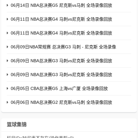
06月14日 NBA总决赛G5 尼克斯vs马刺 全场录像回放
06月11日 NBA总决赛G4 马刺vs尼克斯 全场录像回放
06月11日 NBA总决赛G4 马刺vs尼克斯 全场录像回放
06月09日NBA常规赛 总决赛G3 马刺 - 尼克斯 全场录像
06月09日 NBA总决赛G3 马刺vs尼克斯 全场录像回放
06月09日 NBA总决赛G3 马刺vs尼克斯 全场录像回放
06月05日 CBA总决赛G5 上海vs广厦 全场录像回放
06月06日 NBA总决赛G2 尼克斯vs马刺 全场录像回放
篮球集锦