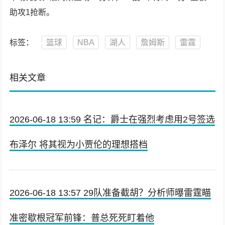
助攻1抢断。
标签：
篮球
NBA
湖人
詹姆斯
雷霆
相关文章
2026-06-18 13:59 名记：爵士在强烈考虑用2号签选
布泽尔 将其视为小贾伦的理想搭档
2026-06-18 13:57 29队准备截胡？分析师曝雷霆瞄
准密歇根冠军前锋：普总死死盯着他