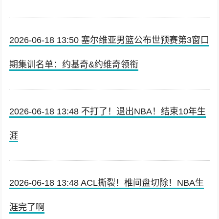
2026-06-18 13:50 塞尔维亚男篮公布世预赛第3窗口
期集训名单：约基奇&约维奇领衔
2026-06-18 13:48 不打了！退出NBA！结束10年生
涯
2026-06-18 13:48 ACL撕裂！椎间盘切除！NBA生
涯完了啊