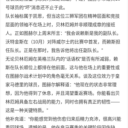
号球员的“坏”消息还不止于此。
队长袖标属于凯恩，但当这位三狮军团在精神层面和竞技
层面的领袖不在场上时，贝林厄姆并非顺理成章的接班
人。正如图赫尔上周末所言：“我会说赖斯是我的副队长。
沃特金斯在（
10
月）对阵威尔士的比赛中首发，而赖斯担
任队长。正是在那时，我告诉他将出任副队长。”
无论贝林厄姆在英格兰队内的“话语权”是否有所减弱，赖
斯在队长顺位上都排在他前面，这与他在场上的重要性或
在图赫尔战术计划中的角色毫无关系。谈及这位效力于皇
家马德里的球员，图赫尔解释道：“他现在的状态非常理
想，因为他得到了休息，并且渴望重返赛场。你能看出贝
林厄姆具备左右战局的能力，同时也拥有真正的韧性——
这是一种关键特质。”
他补充道：“你能感觉到他伤愈归来后精力充沛，很高兴能
重回球场。遗憾的是，他在皇马赛季的关键阶段因伤缺