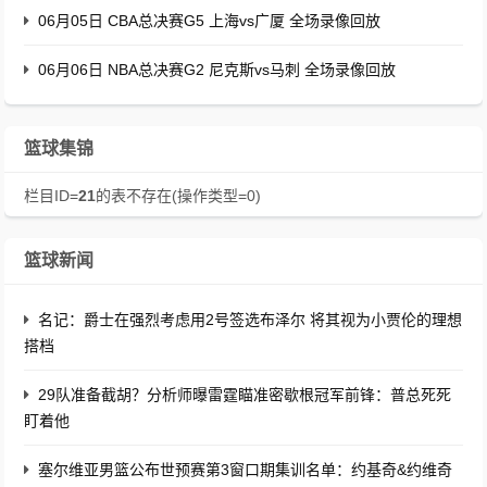
06月05日 CBA总决赛G5 上海vs广厦 全场录像回放
06月06日 NBA总决赛G2 尼克斯vs马刺 全场录像回放
篮球集锦
栏目ID=
21
的表不存在(操作类型=0)
篮球新闻
名记：爵士在强烈考虑用2号签选布泽尔 将其视为小贾伦的理想
搭档
29队准备截胡？分析师曝雷霆瞄准密歇根冠军前锋：普总死死
盯着他
塞尔维亚男篮公布世预赛第3窗口期集训名单：约基奇&约维奇