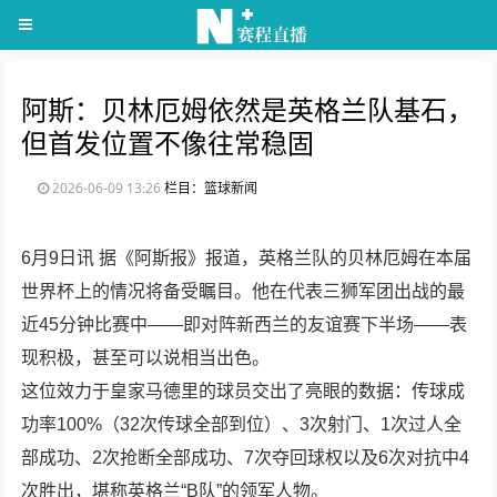
阿斯：贝林厄姆依然是英格兰队基石，
但首发位置不像往常稳固
2026-06-09 13:26
栏目：篮球新闻
6月9日讯
据《阿斯报》报道，英格兰队的贝林厄姆在本届
世界杯上的情况将备受瞩目。他在代表三狮军团出战的最
近
45
分钟比赛中——即对阵新西兰的友谊赛下半场——表
现积极，甚至可以说相当出色。
这位效力于皇家马德里的球员交出了亮眼的数据：传球成
功率
100%
（
32
次传球全部到位）、
3
次射门、
1
次过人全
部成功、
2
次抢断全部成功、
7
次夺回球权以及
6
次对抗中
4
次胜出，堪称英格兰“
B
队”的领军人物。