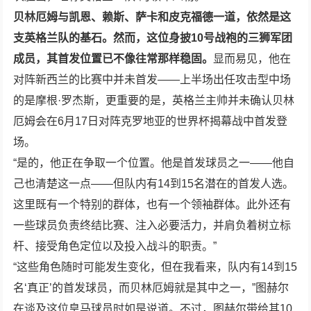
贝林厄姆与凯恩、赖斯、萨卡和皮克福德一道，依然是这
支英格兰队的基石。然而，这位身披
10
号战袍的三狮军团
成员，其首发位置已不像往常那样稳固。
显而易见，他在
对阵新西兰的比赛中并未首发——上半场出任攻击型中场
的是摩根·罗杰斯，更重要的是，英格兰主帅并未确认贝林
厄姆会在
6
月
17
日对阵克罗地亚的世界杯揭幕战中首发登
场。
“是的，他正在争取一个位置。他是首发球员之一——他自
己也清楚这一点——但队内有
14
到
15
名潜在的首发人选。
这里既有一个特别的群体，也有一个领袖群体。此外还有
一些球员负责终结比赛、注入必要活力，并肩负着树立标
杆、接受角色定位以及投入战斗的职责。”
“这些角色随时可能发生变化，但在我看来，队内有
14
到
15
名‘真正’的首发球员，而贝林厄姆就是其中之一，”图赫尔
在谈及这位皇马球员时如是说道。不过，图赫尔带给其
10