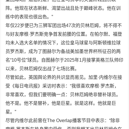
阵。他现在状态新鲜、渴望出战且处于巅峰状态。他在训
练中的表现也很出色。”
年仅
22
岁便已为三狮军团出场
47
次的贝林厄姆，将不得不
与好友摩根·罗杰斯竞争首发前腰的位置。在帕尔默、福登
均未入选大名单的情况下，这位皇马球星与阿斯顿维拉球
员罗杰斯，成为了图赫尔为备战美加墨世界杯所征召的两
名“
10
号位”球员。自图赫尔于
2025
年
1
月接掌英格兰队帅印
以来，贝林厄姆仅出战了七场比赛。
尽管如此，英国舆论界的共识显而易见。加里·内维尔在接
受《每日电讯报》采访时表示：“我很喜欢摩根·罗杰斯，
非常喜欢，但我们要明确一点：贝林厄姆绝非替补球员。
他不是。他不是替补，他是巨星。就是这样。他就是巨
星。”
尽管内维尔此前曾在
The Overlap
播客节目中表示：“除非