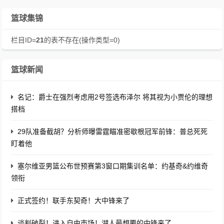
篮球集锦
栏目ID=
21
的表不存在(操作类型=0)
篮球新闻
名记：爵士在强烈考虑用2号签选布泽尔 将其视为小贾伦的理想
搭档
29队准备截胡？分析师曝雷霆瞄准密歇根冠军前锋：普总死死
盯着他
塞尔维亚男篮公布世预赛第3窗口期集训名单：约基奇&约维奇
领衔
正式签约！联手东契奇！大中锋来了
谈判破裂！进入自由市场！湖人最想要的中锋来了