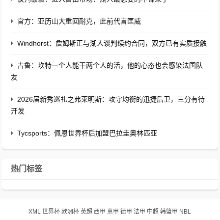
官方：亚历山大重回耐克，此前代言匡威
Windhorst：詹姆斯正与湖人谈判续约合同，双方已有实质接触
吉鲁：坎特一个人能干两个人的活，他的心态也会感染法国队
友
2026届新秀巡礼之弗莱明斯：攻守均衡的迅捷后卫，三分有待
开发
Tycsports：佩恩世界杯后加盟巴拉圭奥林匹亚
热门标签
XML
世界杯
欧洲杯
英超
西甲
意甲
德甲
法甲
中超
韩篮甲
NBL