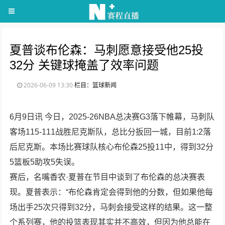
夏普谈布伦森：马刺愿意接受他25投
32分 关键球掩盖了效率问题
2026-06-09 13:30
栏目：篮球新闻
6月9日讯
今日，2025-26NBA总决赛G3落下帷幕，马刺队
客场115-111战胜尼克斯队，总比分扳回一城，目前1:2落
后尼克斯。本场比赛球队核心布伦森25投11中，得到32分
5篮板5助攻5失误。
赛后，名嘴香农·夏普在节目中谈到了布伦森的总决赛表
现。夏普表示：“布伦森肯定会得到他的分数，但如果他每
场出手25次只得到32分，马刺会接受这样的结果。这一整
个系列赛，他的投篮表现其实并不高效，但因为他总能在