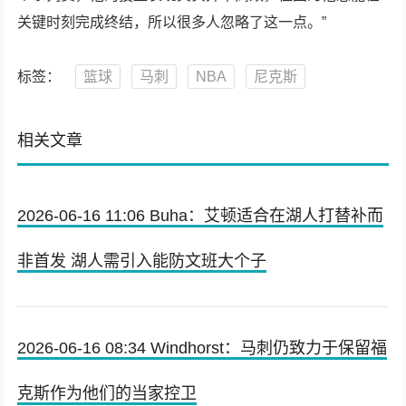
关键时刻完成终结，所以很多人忽略了这一点。”
标签：
篮球
马刺
NBA
尼克斯
相关文章
2026-06-16 11:06 Buha：艾顿适合在湖人打替补而
非首发 湖人需引入能防文班大个子
2026-06-16 08:34 Windhorst：马刺仍致力于保留福
克斯作为他们的当家控卫