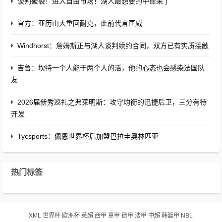
谈判破裂！进入自由市场！湖人最想要的中锋来了
官方：亚历山大重回耐克，此前代言匡威
Windhorst：詹姆斯正与湖人谈判续约合同，双方已有实质接触
吉鲁：坎特一个人能干两个人的活，他的心态也会感染法国队
友
2026届新秀巡礼之弗莱明斯：攻守均衡的迅捷后卫，三分有待
开发
Tycsports：佩恩世界杯后加盟巴拉圭奥林匹亚
热门标签
XML
世界杯
欧洲杯
英超
西甲
意甲
德甲
法甲
中超
韩篮甲
NBL