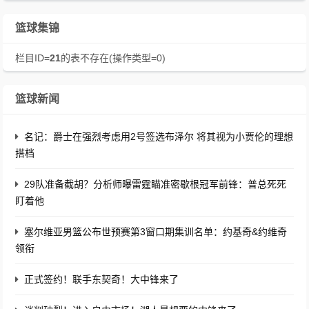
篮球集锦
栏目ID=
21
的表不存在(操作类型=0)
篮球新闻
名记：爵士在强烈考虑用2号签选布泽尔 将其视为小贾伦的理想
搭档
29队准备截胡？分析师曝雷霆瞄准密歇根冠军前锋：普总死死
盯着他
塞尔维亚男篮公布世预赛第3窗口期集训名单：约基奇&约维奇
领衔
正式签约！联手东契奇！大中锋来了